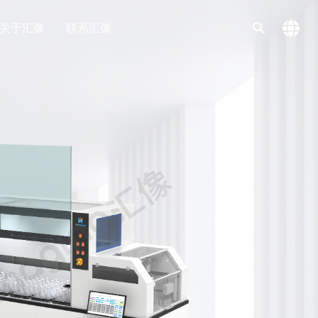
关于汇像
联系汇像