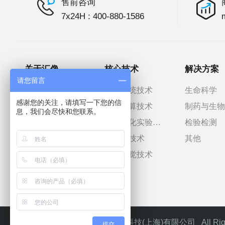
售前咨询
7x24H : 400-880-1586
关于汇像
核心技术
解决方案
请您留言
汇像介绍
操作系统技术
生命科学
感谢您的关注，请填写一下您的信
使命愿景
智能计算技术
制药与生物
息，我们会尽快和您联系。
股东及投资人
智能生化实验技术
检验检测
发展历程
机器人技术
其他
荣誉资质
机器视觉技术
生态合作伙伴
Copyright © 2024 汇像智能科技(上海)有限公司 All Righ
提交