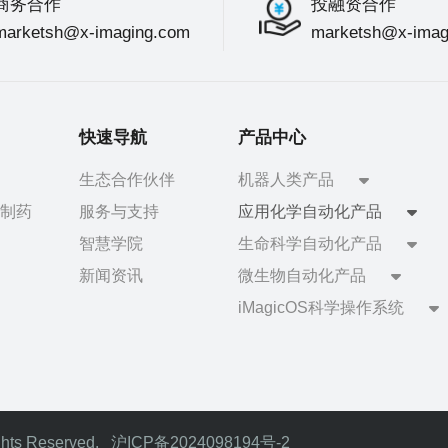
商务合作
投融资合作
marketsh@x-imaging.com
marketsh@x-imag
快速导航
产品中心
生态合作伙伴
机器人类产品
制药
服务与支持
应用化学自动化产品
智慧学院
生命科学自动化产品
新闻资讯
微生物自动化产品
iMagicOS科学操作系统
ts Reserved.
沪ICP备2024098194号-2