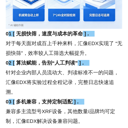
0
1
[
无损快筛，速度与成本的革命
] .
对于每天面对成百上千种来料，汇像EDX实现了 “无
损快筛”，效率较人工筛选大幅提升。
0
2
[
算法赋能，告别“人工判读”
] .
针对企业内部人员流动大、判读标准不一的问题，
汇像EDX将实验过程全程记录，完整日志快速追
溯。
0
3
[
多机兼容，支持定制适配
] .
兼容多主流型号XRF设备，其他数量/品牌均可定
制，汇像EDX解决设备兼容问题。